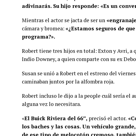
adivinarás. Su hijo responde: «Es un conve
Mientras el actor se jacta de ser un
«engranaje
cámara y bromea:
«¿Estamos seguros de que 
programa?».
Robert tiene tres hijos en total: Exton y Avri, 
Indio Downey, a quien comparte con su ex Debo
Susan se unió a Robert en el estreno del viern
caminaban juntos por la alfombra roja.
Robert incluso le dijo a la people cuál sería el 
alguna vez lo necesitara.
«
El Buick Riviera del 66″,
precisó el actor.
«Co
los baches y las cosas. Un vehículo grande,
de ese tipo de melocotón cremoso, también