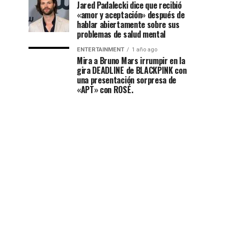
Jared Padalecki dice que recibió
«amor y aceptación» después de
hablar abiertamente sobre sus
problemas de salud mental
ENTERTAINMENT
1 año ago
Mira a Bruno Mars irrumpir en la
gira DEADLINE de BLACKPINK con
una presentación sorpresa de
«APT» con ROSÉ.