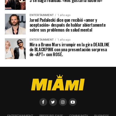
3 se haga realidad: «Nos gustaría hacerlo»
ENTERTAINMENT
1 año ago
Jared Padalecki dice que recibió «amor y
aceptación» después de hablar abiertamente
sobre sus problemas de salud mental
ENTERTAINMENT
1 año ago
Mira a Bruno Mars irrumpir en la gira DEADLINE
de BLACKPINK con una presentación sorpresa
de «APT» con ROSÉ.
ENTERTAINMENT
PRESS RELEASE
COMMUNITY
BUSINESS