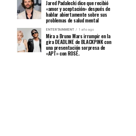
Jared Padalecki dice que recibió
«amor y aceptación» después de
hablar abiertamente sobre sus
problemas de salud mental
ENTERTAINMENT
1 año ago
Mira a Bruno Mars irrumpir en la
gira DEADLINE de BLACKPINK con
una presentación sorpresa de
«APT» con ROSÉ.