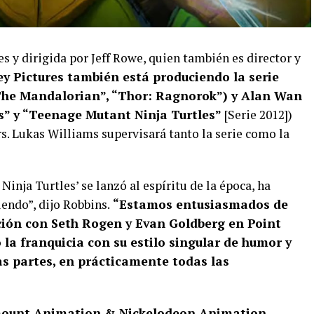
s y dirigida por Jeff Rowe, quien también es director y
ey Pictures también está produciendo la serie
“The Mandalorian”, “Thor: Ragnorok”) y Alan Wan
s” y “Teenage Mutant Ninja Turtles”
[Serie 2012])
s. Lukas Williams supervisará tanto la serie como la
inja Turtles’ se lanzó al espíritu de la época, ha
iendo”, dijo Robbins.
“Estamos entusiasmados de
ción con Seth Rogen y Evan Goldberg en Point
 la franquicia con su estilo singular de humor y
s partes, en prácticamente todas las
unt Animation & Nickelodeon Animation,