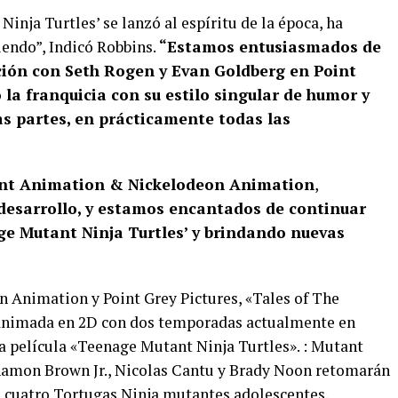
inja Turtles’ se lanzó al espíritu de la época, ha
iendo”, Indicó Robbins.
“Estamos entusiasmados de
ción con Seth Rogen y Evan Goldberg en Point
 la franquicia con su estilo singular de humor y
s partes, en prácticamente todas las
t Animation & Nickelodeon Animation
,
 desarrollo, y estamos encantados de continuar
e Mutant Ninja Turtles’ y brindando nuevas
 Animation y Point Grey Pictures, «Tales of The
 animada en 2D con dos temporadas actualmente en
la película «Teenage Mutant Ninja Turtles». : Mutant
hamon Brown Jr., Nicolas Cantu y Brady Noon retomarán
as cuatro Tortugas Ninja mutantes adolescentes.