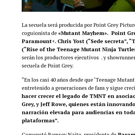
La secuela será producida por Point Grey Picture
coguionista de
«Mutant Mayhem».
Point Gr
Paramount+. Chris Yost (“Sede secreta”, 
(“Rise of the Teenage Mutant Ninja Turtle
serán los productores ejecutivos
. y showrunner
secuela de Point Grey.
“En los casi 40 años desde que ‘Teenage Mutant N
entretenido a generaciones de fans y sigue crec
hacer crecer el legado de TMNT en asocia
Grey, y Jeff Rowe, quienes están innovando
narración elevada para audiencias en toda
plataformas”.
Comenetó Ramsey Naito, presidente de
Paramo