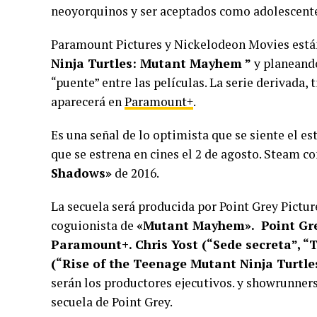
neoyorquinos y ser aceptados como adolescente
Paramount Pictures y Nickelodeon Movies está
Ninja Turtles: Mutant Mayhem ”
y planeando
“puente” entre las películas. La serie derivada,
aparecerá en
Paramount+
.
Es una señal de lo optimista que se siente el e
que se estrena en cines el 2 de agosto. Steam c
Shadows»
de 2016.
La secuela será producida por Point Grey Picture
coguionista de
«Mutant Mayhem».
Point Gr
Paramount+. Chris Yost (“Sede secreta”, 
(“Rise of the Teenage Mutant Ninja Turtle
serán los productores ejecutivos. y showrunners
secuela de Point Grey.