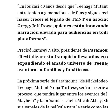
“En los casi 40 años desde que ‘Teenage Mutant N
entretenido a generaciones de fans y sigue crec
hacer crecer el legado de TMNT en asocia
Grey, y Jeff Rowe, quienes están innovando
narración elevada para audiencias en toda
plataformas”.
Precisó Ramsey Naito, presidente de
Paramoun
«
Revitalizar esta franquicia lleva años en
expandiendo el amado universo de ‘Teenag
aventuras a familias y fanáticos».
La próxima serie de Paramount+ de Nickelodeon
Teenage Mutant Ninja Turtles», será una serie
proceso, que tendrá lugar entre los eventos de 
Mayhem” y la próxima secuela. Micah Abbey, S
sus papeles de la película para la serie como l