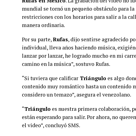
Rufas en México
. La grabación del video no f
mundial se tornó un pequeño obstáculo para la g
restricciones con los horarios para salir a la c
manera ordinaria.
Por su parte,
Rufas
, dijo sentirse agradecido p
individual, lleva años haciendo música, exigién
lanzar por lanzar, he logrado mucho en mi carre
camino en la música”, sostuvo Rufas.
“Si tuviera que calificar
Triángulo
es algo dond
contenido muy romántico hasta un contenido má
considero un temazo”, asegura el venezolano.
“
Triángulo
es nuestra primera colaboración, p
están esperando para salir. Por ahora, no quere
el video”, concluyó SMS.