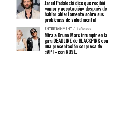
Jared Padalecki dice que recibió
«amor y aceptación» después de
hablar abiertamente sobre sus
problemas de salud mental
ENTERTAINMENT
1 año ago
Mira a Bruno Mars irrumpir en la
gira DEADLINE de BLACKPINK con
una presentación sorpresa de
«APT» con ROSÉ.