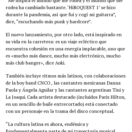
“Me inspira el mundo que me rodea y el mundo que me
rodea ha cambiado bastante. ‘HiROQUEST 1’ se hizo
durante la pandemia, así que fui y cogí mi guitarra”,
dice, “escuchando más punk y hardcore”.
El nuevo lanzamiento, por otro lado, está inspirado en
su vida en la carretera: es un viaje ecléctico que
encuentra cohesión en una energía implacable, uno que
es «mucho más dance, mucho más electrónico, mucho
más club banger», dice Aoki.
También incluye ritmos más latinos, con colaboraciones
de la boy band CNCO , las cantantes mexicanas Danna
Paola y Ángela Aguilar y las cantantes argentinas Tini y
La Joaqui. Cada artista destacado (incluidos Paris Hilton,
en un sencillo de baile entrecortado) está conectado
con un personaje en la trama del disco conceptual.
“La cultura latina es ahora, endémica y
fundamentalmente parte de mi trayectoria musical.