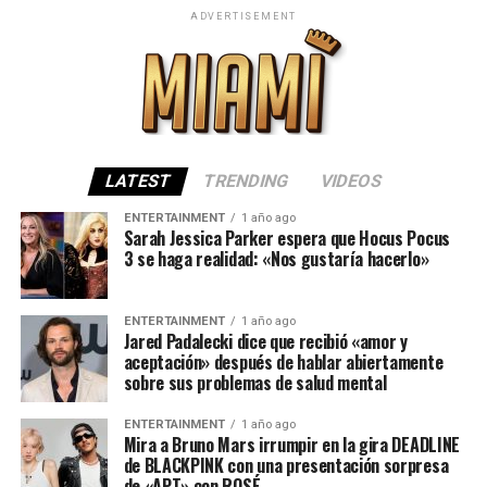
ADVERTISEMENT
LATEST
TRENDING
VIDEOS
ENTERTAINMENT
1 año ago
Sarah Jessica Parker espera que Hocus Pocus
3 se haga realidad: «Nos gustaría hacerlo»
ENTERTAINMENT
1 año ago
Jared Padalecki dice que recibió «amor y
aceptación» después de hablar abiertamente
sobre sus problemas de salud mental
ENTERTAINMENT
1 año ago
Mira a Bruno Mars irrumpir en la gira DEADLINE
de BLACKPINK con una presentación sorpresa
de «APT» con ROSÉ.