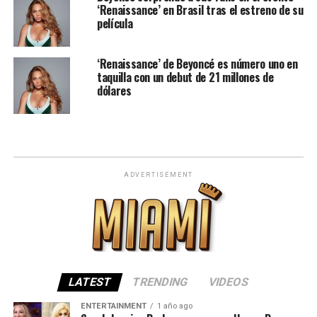
‘Renaissance’ en Brasil tras el estreno de su
película
‘Renaissance’ de Beyoncé es número uno en
taquilla con un debut de 21 millones de
dólares
ADVERTISEMENT
LATEST
TRENDING
VIDEOS
ENTERTAINMENT
1 año ago