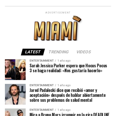
ADVERTISEMENT
LATEST
TRENDING
VIDEOS
ENTERTAINMENT
1 año ago
Sarah Jessica Parker espera que Hocus Pocus
3 se haga realidad: «Nos gustaría hacerlo»
ENTERTAINMENT
1 año ago
Jared Padalecki dice que recibió «amor y
aceptación» después de hablar abiertamente
sobre sus problemas de salud mental
ENTERTAINMENT
1 año ago
Mira a Bruno Mars irrumpir en la gira DEADLINE