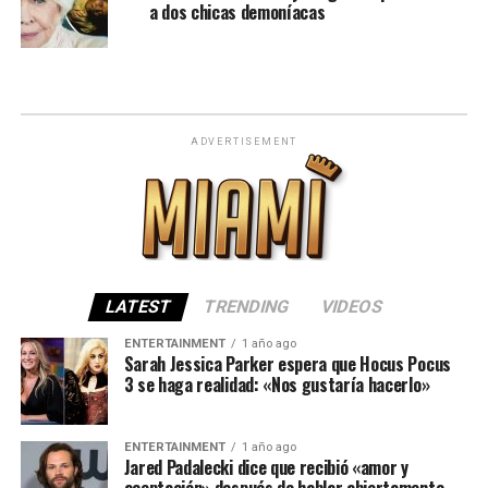
a dos chicas demoníacas
ADVERTISEMENT
LATEST
TRENDING
VIDEOS
ENTERTAINMENT
1 año ago
Sarah Jessica Parker espera que Hocus Pocus
3 se haga realidad: «Nos gustaría hacerlo»
ENTERTAINMENT
1 año ago
Jared Padalecki dice que recibió «amor y