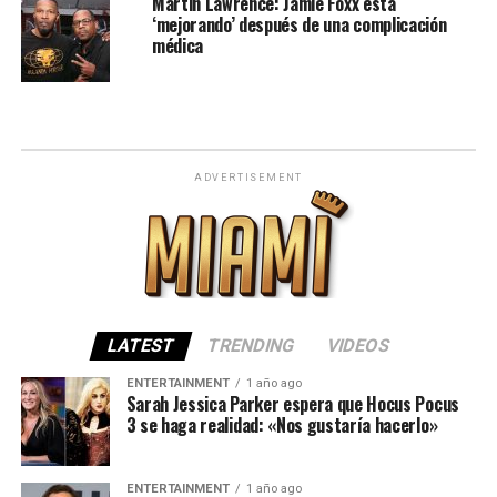
Martin Lawrence: Jamie Foxx está
‘mejorando’ después de una complicación
médica
ADVERTISEMENT
LATEST
TRENDING
VIDEOS
ENTERTAINMENT
1 año ago
Sarah Jessica Parker espera que Hocus Pocus
3 se haga realidad: «Nos gustaría hacerlo»
ENTERTAINMENT
1 año ago