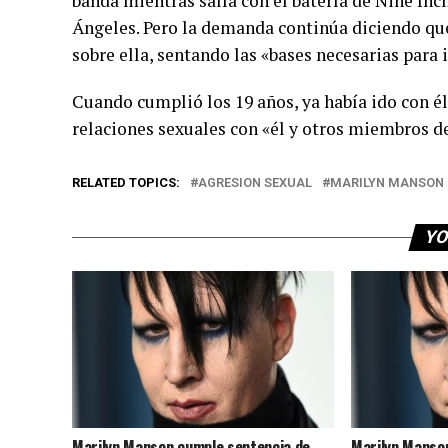
banda mientras salía con el batería de Nine Inc
Ángeles. Pero la demanda continúa diciendo q
sobre ella, sentando las «bases necesarias para 
Cuando cumplió los 19 años, ya había ido con él 
relaciones sexuales con «él y otros miembros d
RELATED TOPICS:
AGRESION SEXUAL
MARILYN MANSON
YO
Marilyn Manson cumple sentencia de
Marilyn Manso