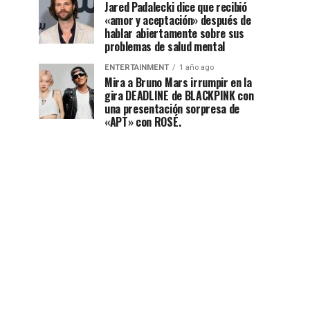
Jared Padalecki dice que recibió
«amor y aceptación» después de
hablar abiertamente sobre sus
problemas de salud mental
ENTERTAINMENT
1 año ago
Mira a Bruno Mars irrumpir en la
gira DEADLINE de BLACKPINK con
una presentación sorpresa de
«APT» con ROSÉ.