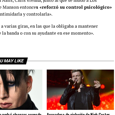
h Nails, Chris Vrenna, junto al que se mudó a Los
ue Manson entonce
s «reforzó su control psicológico»
intimidarla y controlarla».
a varias giras, en las que la obligaba a mantener
e la banda o con su ayudante en ese momento».
U MAY LIKE
n podrá alcanzar acuerdo
Acusadora de violación de Nick Carter