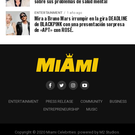
sobre sus problemas de salud mental
ENTERTAINMENT
1 año ago
Mira a Bruno Mars irrumpir en la gira DEADLINE
de BLACKPINK con una presentación sorpresa
de «APT» con ROSÉ.
ENTERTAINMENT
PRESS RELEASE
COMMUNITY
BUSINESS
ENTREPRENEURSHIP
MUSIC
Copyright © 2020 Miami Celebrities. powered by M2 Studios.