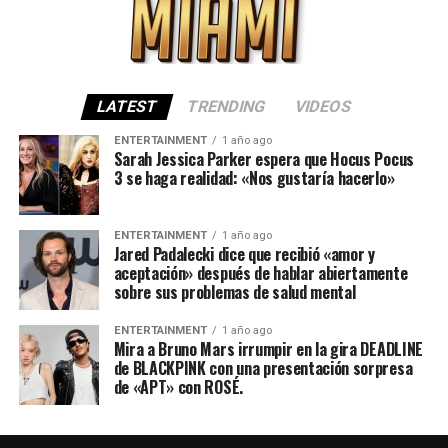
LATEST
TRENDING
VIDEOS
ENTERTAINMENT
1 año ago
Sarah Jessica Parker espera que Hocus Pocus
3 se haga realidad: «Nos gustaría hacerlo»
ENTERTAINMENT
1 año ago
Jared Padalecki dice que recibió «amor y
aceptación» después de hablar abiertamente
sobre sus problemas de salud mental
ENTERTAINMENT
1 año ago
Mira a Bruno Mars irrumpir en la gira DEADLINE
de BLACKPINK con una presentación sorpresa
de «APT» con ROSÉ.