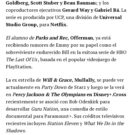
Goldberg, Scott Stuber y Beau Bauman;
y los
coproductores ejecutivos
Gerard Way y Gabriel Bá.
La
serie es producida por UCP, una división de
Universal
Studio Group,
para
Netflix.
El alumno de
Parks and Rec,
Offerman
, ya está
recibiendo rumores de Emmy por su papel como el
sobreviviente endurecido Bill en la exitosa serie de HBO
The Last Of Us
, basada en el popular videojuego de
PlayStation.
La ex estrella de
Will & Grace,
Mullally,
se puede ver
actualmente en
Party Down
de Starz y luego se la verá
en
P
ercy Jackson & The Olympians
en Disney+.Cross
recientemente se asoció con Bob Odenkirk para
desarrollar
Guru Nation,
una comedia de estilo
documental para Paramount+. Sus créditos televisivos
recientes incluyen
Station Eleven
y
What We Do in the
Shadows.