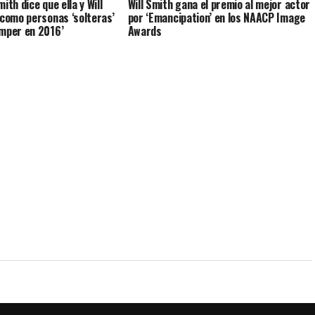
ith dice que ella y Will
Will Smith gana el premio al mejor actor
 como personas ‘solteras’
por ‘Emancipation’ en los NAACP Image
omper en 2016’
Awards