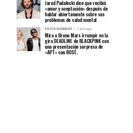
Jared Padalecki dice que recibió
«amor y aceptación» después de
hablar abiertamente sobre sus
problemas de salud mental
ENTERTAINMENT
1 año ago
Mira a Bruno Mars irrumpir en la
gira DEADLINE de BLACKPINK con
una presentación sorpresa de
«APT» con ROSÉ.