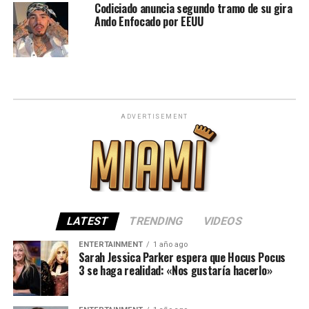
Codiciado anuncia segundo tramo de su gira
Ando Enfocado por EEUU
ADVERTISEMENT
LATEST
TRENDING
VIDEOS
ENTERTAINMENT
1 año ago
Sarah Jessica Parker espera que Hocus Pocus
3 se haga realidad: «Nos gustaría hacerlo»