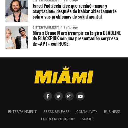
ENTERTAINMENT
1 año ago
Jared Padalecki dice que recibió «amor y
aceptación» después de hablar abiertamente
sobre sus problemas de salud mental
ENTERTAINMENT
1 año ago
Mira a Bruno Mars irrumpir en la gira DEADLINE
de BLACKPINK con una presentación sorpresa
de «APT» con ROSÉ.
ENTERTAINMENT
PRESS RELEASE
COMMUNITY
BUSINESS
ENTREPRENEURSHIP
MUSIC