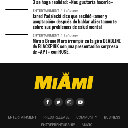
3 se haga realidad: «Nos gustaría hacerlo»
ENTERTAINMENT
1 año ago
Jared Padalecki dice que recibió «amor y
aceptación» después de hablar abiertamente
sobre sus problemas de salud mental
ENTERTAINMENT
1 año ago
Mira a Bruno Mars irrumpir en la gira DEADLINE
de BLACKPINK con una presentación sorpresa
de «APT» con ROSÉ.
ENTERTAINMENT
PRESS RELEASE
COMMUNITY
BUSINESS
ENTREPRENEURSHIP
MUSIC