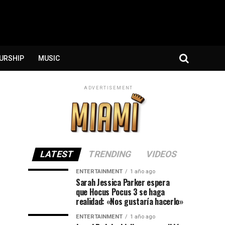
URSHIP
MUSIC
ADVERTISEMENT
LATEST
TRENDING
VIDEOS
ENTERTAINMENT
1 año ago
Sarah Jessica Parker espera
que Hocus Pocus 3 se haga
realidad: «Nos gustaría hacerlo»
ENTERTAINMENT
1 año ago