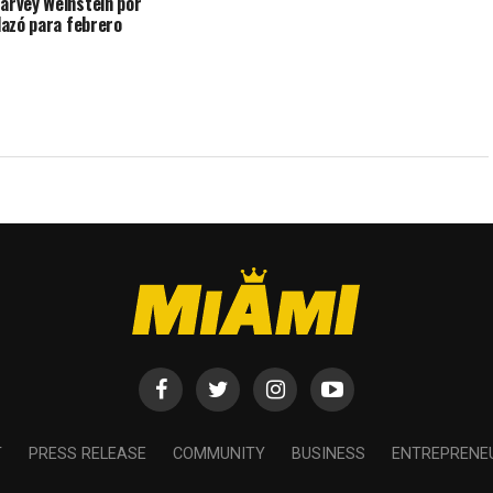
arvey Weinstein por
plazó para febrero
T
PRESS RELEASE
COMMUNITY
BUSINESS
ENTREPRENE