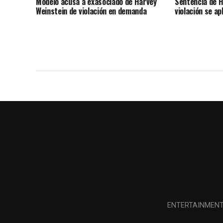
Modelo acusa a exasociado de Harvey
Sentencia de H
Weinstein de violación en demanda
violación se a
ENTERTAINMEN