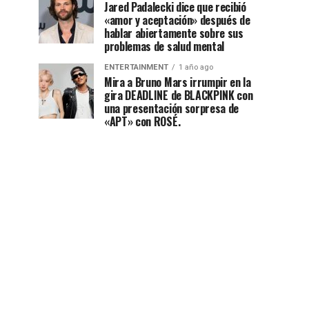
Jared Padalecki dice que recibió
«amor y aceptación» después de
hablar abiertamente sobre sus
problemas de salud mental
ENTERTAINMENT
1 año ago
Mira a Bruno Mars irrumpir en la
gira DEADLINE de BLACKPINK con
una presentación sorpresa de
«APT» con ROSÉ.