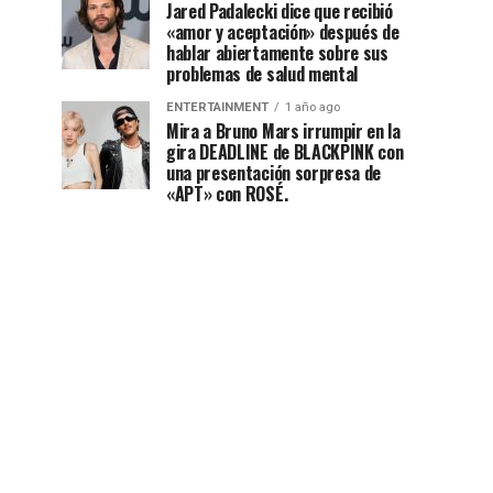
Jared Padalecki dice que recibió
«amor y aceptación» después de
hablar abiertamente sobre sus
problemas de salud mental
ENTERTAINMENT
1 año ago
Mira a Bruno Mars irrumpir en la
gira DEADLINE de BLACKPINK con
una presentación sorpresa de
«APT» con ROSÉ.