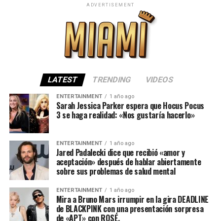
ADVERTISEMENT
LATEST
TRENDING
VIDEOS
ENTERTAINMENT
1 año ago
Sarah Jessica Parker espera que Hocus Pocus
3 se haga realidad: «Nos gustaría hacerlo»
ENTERTAINMENT
1 año ago
Jared Padalecki dice que recibió «amor y
aceptación» después de hablar abiertamente
sobre sus problemas de salud mental
ENTERTAINMENT
1 año ago
Mira a Bruno Mars irrumpir en la gira DEADLINE
de BLACKPINK con una presentación sorpresa
de «APT» con ROSÉ.