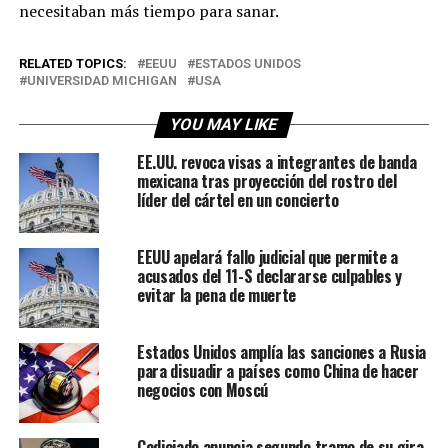
necesitaban más tiempo para sanar.
RELATED TOPICS:
EEUU
ESTADOS UNIDOS
UNIVERSIDAD MICHIGAN
USA
YOU MAY LIKE
EE.UU. revoca visas a integrantes de banda
mexicana tras proyección del rostro del
líder del cártel en un concierto
EEUU apelará fallo judicial que permite a
acusados ​​del 11-S declararse culpables y
evitar la pena de muerte
Estados Unidos amplía las sanciones a Rusia
para disuadir a países como China de hacer
negocios con Moscú
Codiciado anuncia segundo tramo de su gira