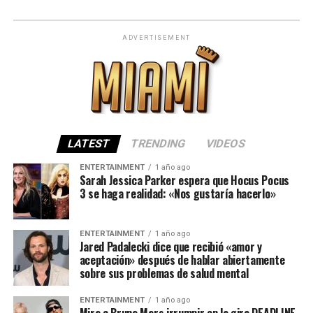
ADVERTISEMENT
LATEST
TRENDING
VIDEOS
ENTERTAINMENT
1 año ago
Sarah Jessica Parker espera que Hocus Pocus
3 se haga realidad: «Nos gustaría hacerlo»
ENTERTAINMENT
1 año ago
Jared Padalecki dice que recibió «amor y
aceptación» después de hablar abiertamente
sobre sus problemas de salud mental
ENTERTAINMENT
1 año ago
Mira a Bruno Mars irrumpir en la gira DEADLINE